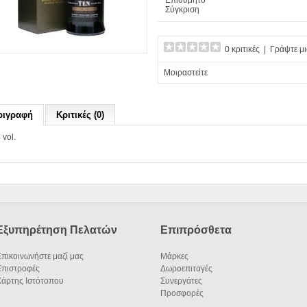
Επιθυμητό
Σύγκριση
0 κριτικές
|
Γράψτε μι
Μοιραστείτε
ριγραφή
Κριτικές (0)
vol.
Εξυπηρέτηση Πελατών
Επιπρόσθετα
πικοινωνήστε μαζί μας
Μάρκες
Επιστροφές
Δωροεπιταγές
Χάρτης Ιστότοπου
Συνεργάτες
Προσφορές