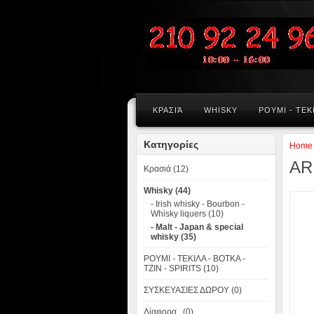
KΡΑΣΙΆ
WHISKY
ΡΟΥΜΙ - ΤΕΚΙ
Κατηγορίες
Home
AR
Kρασιά (12)
Whisky (44)
- Irish whisky - Bourbon -
Whisky liquers (10)
- Malt - Japan & special
whisky (35)
ΡΟΥΜΙ - ΤΕΚΙΛΑ - ΒΟΤΚΑ -
ΤΖΙΝ - SPIRITS (10)
ΣΥΣΚΕΥΑΣΙΕΣ ΔΩΡΟΥ (0)
Δίαφορα.. (0)