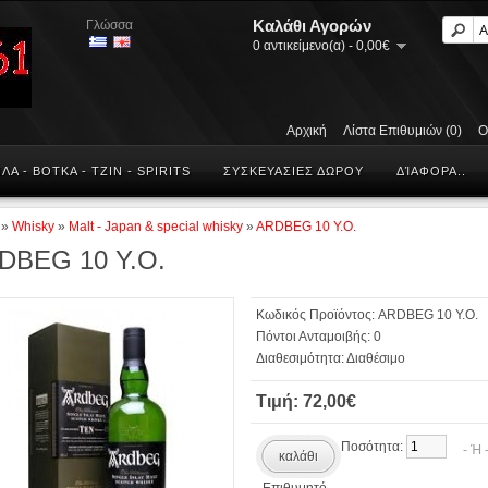
Καλάθι Αγορών
Γλώσσα
0 αντικείμενο(α) - 0,00€
Αρχική
Λίστα Επιθυμιών (0)
Ο
ΛΑ - ΒΟΤΚΑ - ΤΖΙΝ - SPIRITS
ΣΥΣΚΕΥΑΣΙΕΣ ΔΩΡΟΥ
ΔΊΑΦΟΡΑ..
»
Whisky
»
Malt - Japan & special whisky
»
ARDBEG 10 Y.O.
DBEG 10 Y.O.
Κωδικός Προϊόντος:
ARDBEG 10 Y.O.
Πόντοι Ανταμοιβής:
0
Διαθεσιμότητα:
Διαθέσιμο
Τιμή: 72,00€
Ποσότητα:
- Ή
καλάθι