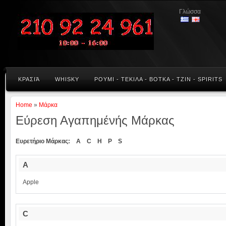
Γλώσσα
KΡΑΣΙΆ
WHISKY
ΡΟΥΜΙ - ΤΕΚΙΛΑ - ΒΟΤΚΑ - ΤΖΙΝ - SPIRITS
Home
»
Μάρκα
Εύρεση Αγαπημένής Μάρκας
Ευρετήριο Μάρκας:
A
C
H
P
S
A
Apple
C