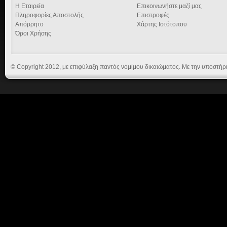
Η Εταιρεία
Επικοινωνήστε μαζί μας
Πληροφορίες Αποστολής
Επιστροφές
Απόρρητο
Χάρτης Ιστότοπου
Όροι Χρήσης
© Copyright 2012, με επιφύλαξη παντός νομίμου δικαιώματος. Με την υποστήρ